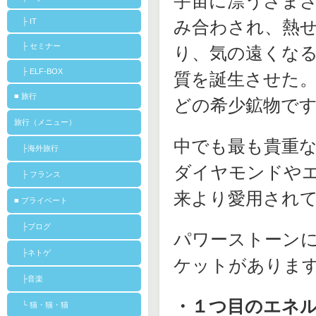
宇宙に漂うさま
├ IT
み合わされ、熱
├ セミナー
り、気の遠くな
├ ELF-BOX
質を誕生させた
■ 旅行
どの希少鉱物で
旅行（メニュー）
中でも最も貴重
├海外旅行
ダイヤモンドや
├ フランス
来より愛用され
■ プライベート
├ブログ
パワーストーン
├ネトゲ
ケットがありま
├音楽
・１つ目のエネ
└ 猫・猫・猫