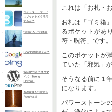
これは「お札・
ツイッター・フェイ
スブックをどう活用
お札は「ゴミ箱
するか？
るポケットがあ
“頑張らない”頑張り
符・呪符」です。
Google検索 終了か？
このポケットが
ていた「邪気」
WordPress カスタマ
イズ（Twenty
そうなる前に１
Eleven）
になります。
今の現状を打破する
ための方法
パワーストーン
が、浄化によっ