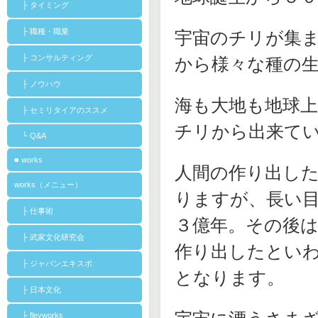
├ タイミング
├ 職種・職業
宇宙のチリが集
├ コンサルティング
から様々な種の
├ ノウハウ
海も大地も地球
├ セミリタイアのススメ
チリから出来て
└ Q&A
■ works
人間の作り出し
works（メニュー）
りますが、長い
├ 仕事術
３億年。その後
├ 武家文化研究会
作り出したとい
├ ジャパンエキスポ
となります。
├ 日本文化
├ fleyworks