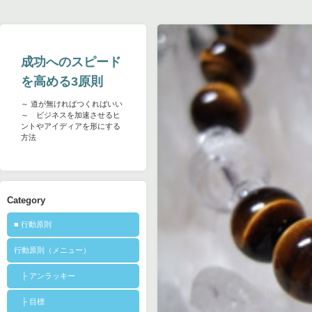
成功へのスピード
を高める3原則
～ 道が無ければつくればいい
～ ビジネスを加速させるヒ
ントやアイディアを形にする
方法
Category
■ 行動原則
行動原則（メニュー）
├ アンラッキー
├ 目標