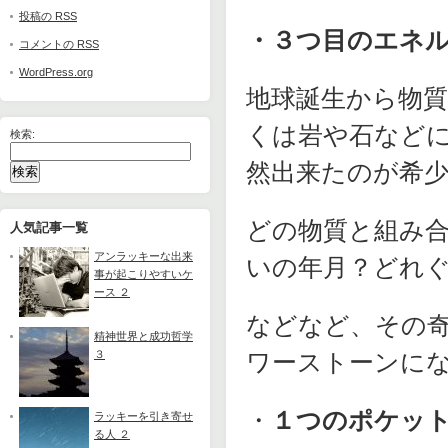
投稿の
RSS
・３つ目のエネ
コメントの
RSS
WordPress.org
地球誕生から物
くは岩や石など
検索:
然出来たのが希
どの物質と組み
人気記事一覧
アンラッキーな出来
いの年月？どれ
事が起こりやすいケ
ース ２
などなど、その
精神世界と成功哲学
３
ワーストーンに
・
１つのポケッ
ラッキーを引き寄せ
る人 ２