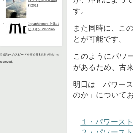
ロサンゼルス家族旅
行2011
す。
JapanMoment 文化パ
また同時に、こ
ビリオン WabiSabi
とが可能です。
このようにパワ
©
成功へのスピードを高める3原則
All rights
reserved.
があるため、古
明日は「パワー
のか」について
１・パワース
２・パワース