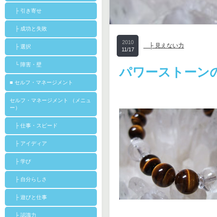
├ 引き寄せ
├ 成功と失敗
2010
├ 見えない力
├ 選択
11/17
└ 障害・壁
パワーストーン
■ セルフ・マネージメント
セルフ・マネージメント （メニュ
ー）
├ 仕事・スピード
├ アイディア
├ 学び
├ 自分らしさ
├ 遊びと仕事
├ 認識力