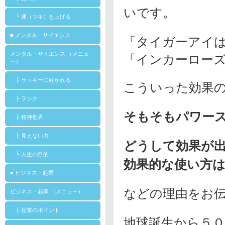
いです。
└ 運（ツキ）を上げる
■ メンタル・サイエンス
「タイガーアイ
メンタル・サイエンス （メニュ
「インカーロー
ー）
├ ラッキーに好かれる
こういった効果
├ ランク
そもそもパワー
├ 精神世界
├ 見えない力
どうして効果が
└ 人生の目的
効果的な使い方
■ ビジネス・起業
などの理由をお
ビジネス・起業 （メニュー）
├ 起業のポイント
地球誕生から５０