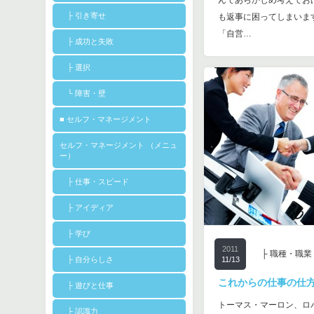
んであらかじめ考えてお
├ 引き寄せ
も返事に困ってしまいま
「自営…
├ 成功と失敗
├ 選択
└ 障害・壁
■ セルフ・マネージメント
セルフ・マネージメント （メニュ
ー）
├ 仕事・スピード
├ アイディア
├ 学び
2011
├ 職種・職業
├ 自分らしさ
11/13
これからの仕事の仕
├ 遊びと仕事
トーマス・マーロン、ロ
├ 認識力