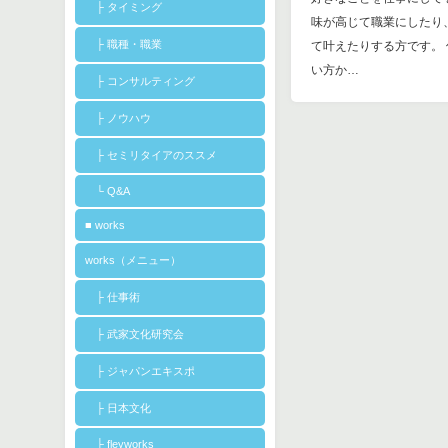
├ タイミング
味が高じて職業にしたり
├ 職種・職業
て叶えたりする方です。
い方か…
├ コンサルティング
├ ノウハウ
├ セミリタイアのススメ
└ Q&A
■ works
works（メニュー）
├ 仕事術
├ 武家文化研究会
├ ジャパンエキスポ
├ 日本文化
├ fleyworks