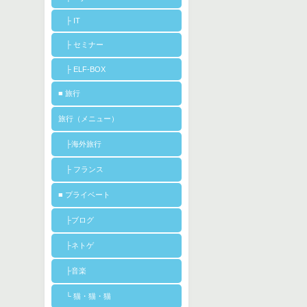
├ IT
├ セミナー
├ ELF-BOX
■ 旅行
旅行（メニュー）
├海外旅行
├ フランス
■ プライベート
├ブログ
├ネトゲ
├音楽
└ 猫・猫・猫