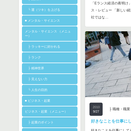
「Eランス経済の夜明け
└ 運（ツキ）を上げる
ス・レビュー 「新しい
社ではな…
■ メンタル・サイエンス
メンタル・サイエンス （メニュ
ー）
├ ラッキーに好かれる
├ ランク
├ 精神世界
├ 見えない力
└ 人生の目的
■ ビジネス・起業
2010
├ 職種・職業
ビジネス・起業 （メニュー）
9/27
好きなことを仕事に
├ 起業のポイント
好きなことを仕事にして