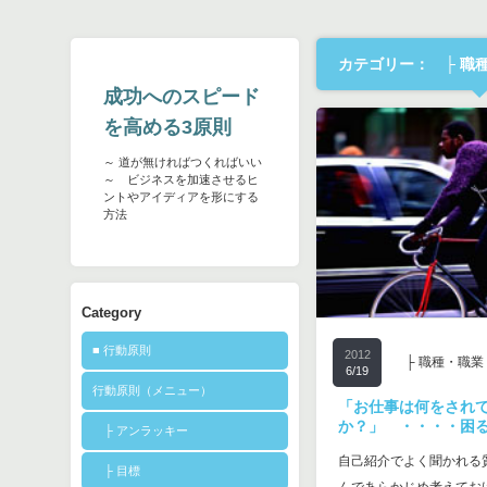
カテゴリー： ├ 職
成功へのスピード
を高める3原則
～ 道が無ければつくればいい
～ ビジネスを加速させるヒ
ントやアイディアを形にする
方法
Category
■ 行動原則
2012
├ 職種・職業
6/19
行動原則（メニュー）
「お仕事は何をされ
か？」 ・・・・困
├ アンラッキー
自己紹介でよく聞かれる
├ 目標