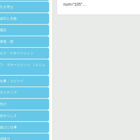
num="105"…
引き寄せ
成功と失敗
選択
障害・壁
セルフ・マネージメント
フ・マネージメント （メニュ
仕事・スピード
アイディア
学び
自分らしさ
遊びと仕事
認識力