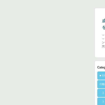
～
～
ン
方
Cate
■ 
行動
├ 
├ 