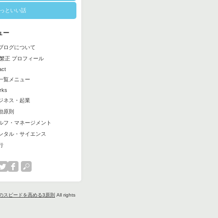
っといい話
ュー
ブログについて
 繁正 プロフィール
act
一覧メニュー
ks
ネス・起業
動原則
フ・マネージメント
タル・サイエンス
行
のスピードを高める3原則
All rights