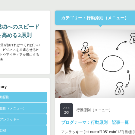
カテゴリー：行動原則（メニュー）
成功へのスピード
を高める3原則
 道が無ければつくればいい
 ビジネスを加速させるヒ
トやアイディアを形にする
法
gory
行動原則
2000
原則（メニュー）
行動原則（メニュー）
2/3
アンラッキー
ブログテーマ：行動原則 記事一覧
目標
アンラッキー [list num="105" cat="13"] 目標 [li