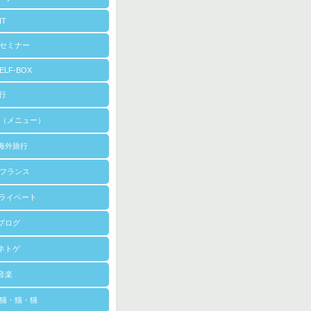
IT
セミナー
LF-BOX
旅行
（メニュー）
海外旅行
フランス
プライベート
ブログ
ネトゲ
音楽
猫・猫・猫