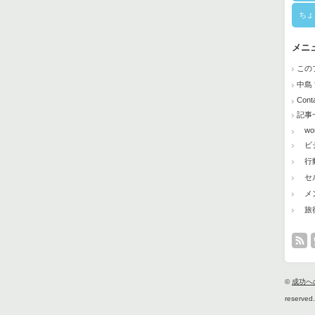
ちょ
メニ
この
中島
Cont
記事
wor
ビジ
行
セル
メン
旅
©
成功へ
reserved.