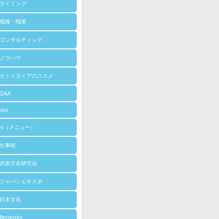
タイミング
職種・職業
コンサルティング
ノウハウ
セミリタイアのススメ
Q&A
rks
rks（メニュー）
仕事術
武家文化研究会
ジャパンエキスポ
日本文化
leyworks