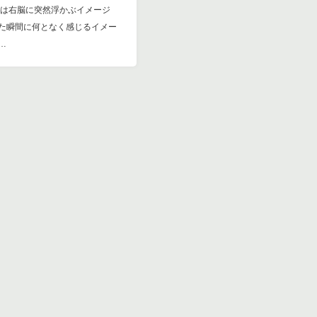
感は右脳に突然浮かぶイメージ
た瞬間に何となく感じるイメー
…