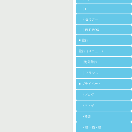
├ IT
├ セミナー
├ ELF-BOX
■ 旅行
旅行（メニュー）
├海外旅行
├ フランス
■ プライベート
├ブログ
├ネトゲ
├音楽
└ 猫・猫・猫