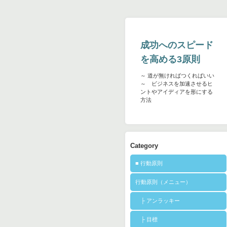
成功へのスピード
を高める3原則
～ 道が無ければつくればいい
～ ビジネスを加速させるヒ
ントやアイディアを形にする
方法
Category
■ 行動原則
行動原則（メニュー）
├ アンラッキー
├ 目標