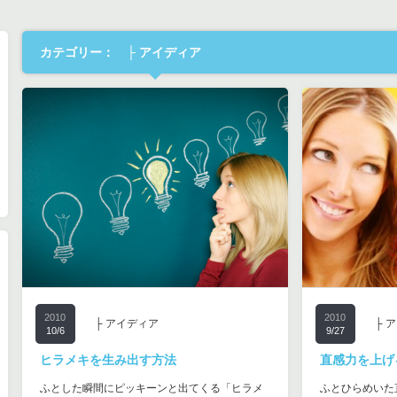
カテゴリー： ├ アイディア
2010
2010
├ アイディア
├ ア
10/6
9/27
ヒラメキを生み出す方法
直感力を上げ
ふとした瞬間にピッキーンと出てくる「ヒラメ
ふとひらめいた