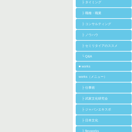
├ タイミング
├ 職種・職業
├ コンサルティング
├ ノウハウ
├ セミリタイアのススメ
└ Q&A
■ works
works（メニュー）
├ 仕事術
├ 武家文化研究会
├ ジャパンエキスポ
├ 日本文化
├ fleyworks