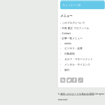
ちょっといい話
メニュー
このブログについて
中島 繁正 プロフィール
Contact
記事一覧メニュー
works
ビジネス・起業
行動原則
セルフ・マネージメント
メンタル・サイエンス
旅行
©
成功へのスピードを高める3原則
All rights
reserved.