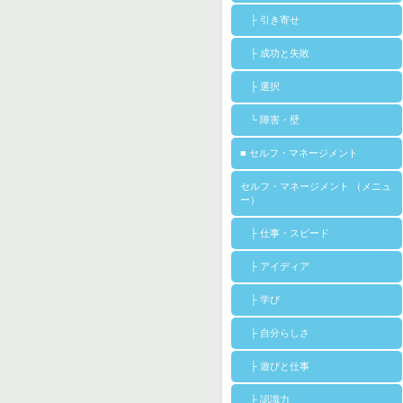
├ 引き寄せ
├ 成功と失敗
├ 選択
└ 障害・壁
■ セルフ・マネージメント
セルフ・マネージメント （メニュ
ー）
├ 仕事・スピード
├ アイディア
├ 学び
├ 自分らしさ
├ 遊びと仕事
├ 認識力