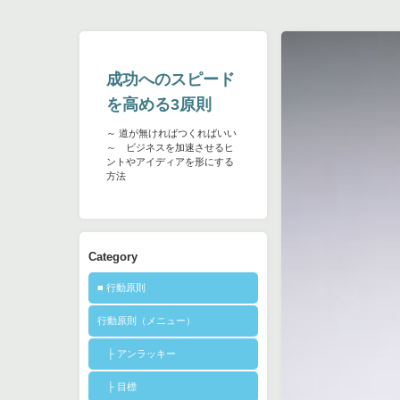
成功へのスピード
を高める3原則
～ 道が無ければつくればいい
～ ビジネスを加速させるヒ
ントやアイディアを形にする
方法
Category
■ 行動原則
行動原則（メニュー）
├ アンラッキー
├ 目標