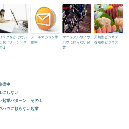
リスクをかけない
メールマガジン準
マニュアルやノウ
天然型ビジネス
起業パターン そ
備中
ハウに頼らない起
養殖型ビジネス
の１
業
準備中
ルにしない
い起業パターン その１
ウハウに頼らない起業