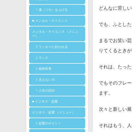
どんなに苦しい
└ 運（ツキ）を上げる
■ メンタル・サイエンス
でも、ふとした
メンタル・サイエンス （メニュ
ー）
まるでお笑い芸
├ ラッキーに好かれる
りてくるときが
├ ランク
それは、たった
├ 精神世界
├ 見えない力
でもそのフレー
└ 人生の目的
ます。
■ ビジネス・起業
次々と新しい展
ビジネス・起業 （メニュー）
├ 起業のポイント
それはもう、人