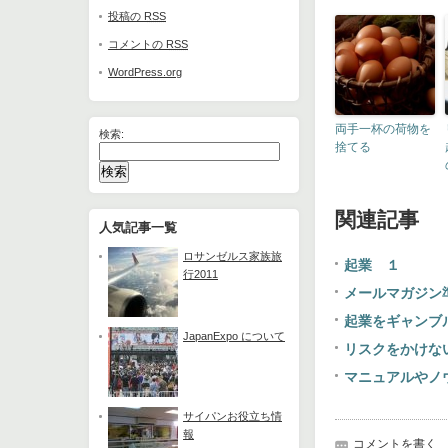
投稿の
RSS
コメントの
RSS
WordPress.org
両手一杯の荷物を
検索:
捨てる
関連記事
人気記事一覧
ロサンゼルス家族旅
起業 １
行2011
メールマガジン
起業をギャンブ
JapanExpo について
リスクをかけな
マニュアルやノ
サイパンお役立ち情
報
コメントを書く