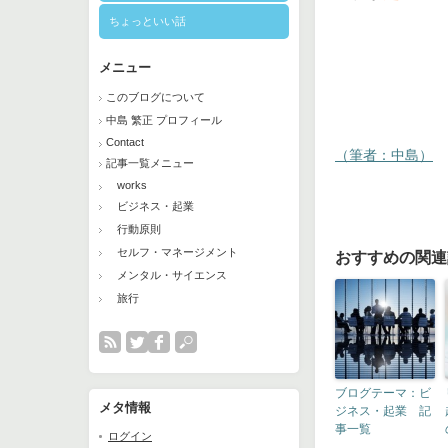
ちょっといい話
メニュー
このブログについて
中島 繁正 プロフィール
Contact
（筆者：中島）
記事一覧メニュー
works
ビジネス・起業
行動原則
セルフ・マネージメント
おすすめの関連
メンタル・サイエンス
旅行
ブログテーマ：ビ
メタ情報
ジネス・起業 記
事一覧
ログイン