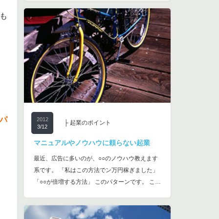
も
パ
2012
├ 起業のポイント
3/12
マニュアルやノウハウに頼らない起業
最近、広告に多いのが、○○のノウハウ教えます
系です。 「私はこの方法でン万円稼ぎました」
「○○が倍増する方法」 このパターンです。 こ…