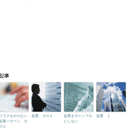
記事
リスクをかけない
起業 その２
起業をギャンブル
起業 １
起業パターン そ
にしない
の２