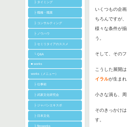
├ タイミング
いくつもの企画
├ 職種・職業
ちろんですが、
├ コンサルティング
様々な条件が揃
├ ノウハウ
う。
├ セミリタイアのススメ
そして、そのフ
└ Q&A
■ works
こうした展開は
works（メニュー）
イラル
が生まれ
├ 仕事術
小さな渦も、周
├ 武家文化研究会
├ ジャパンエキスポ
そのきっかけは
├ 日本文化
す。
├ fleyworks