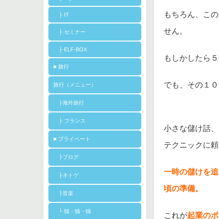
もちろん、この
├ IT
せん。
├ セミナー
├ ELF-BOX
もしかしたら５
■ 旅行
でも、その１０
旅行（メニュー）
├海外旅行
├ フランス
小さな儲け話、
■ プライベート
テクニックに頼
├ブログ
一時の儲けを追
├ネトゲ
頃の準備。
├音楽
└ 猫・猫・猫
これが
起業のポ