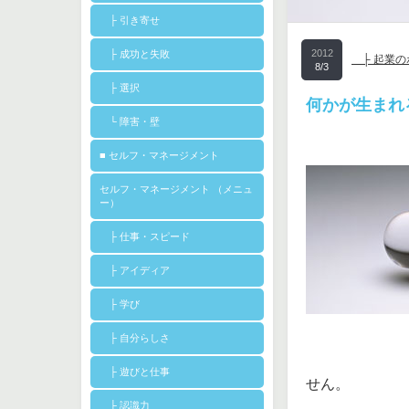
├ 引き寄せ
2012
├ 成功と失敗
├ 起業の
8/3
├ 選択
何かが生まれ
└ 障害・壁
■ セルフ・マネージメント
セルフ・マネージメント （メニュ
ー）
├ 仕事・スピード
├ アイディア
├ 学び
├ 自分らしさ
├ 遊びと仕事
せん。
├ 認識力