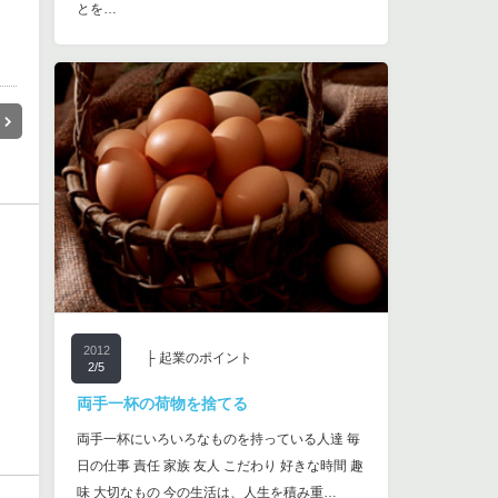
とを…
2012
├ 起業のポイント
2/5
両手一杯の荷物を捨てる
両手一杯にいろいろなものを持っている人達 毎
日の仕事 責任 家族 友人 こだわり 好きな時間 趣
味 大切なもの 今の生活は、人生を積み重…