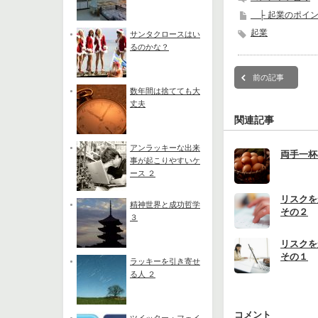
├ 起業のポイ
起業
サンタクロースはい
るのかな？
前の記事
数年間は捨てても大
丈夫
関連記事
アンラッキーな出来
両手一杯
事が起こりやすいケ
ース ２
リスク
精神世界と成功哲学
その２
３
リスク
その１
ラッキーを引き寄せ
る人 ２
コメント