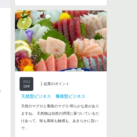
2012
├ 起業のポイント
10/8
お
天然型ビジネス 養殖型ビジネス
天然のマグロと養殖のマグロ 明らかな差があり
ますね。 天然物は自然の摂理に基づいているだ
ま
けあって、味も風味も触感も、あきらかに旨い
で…